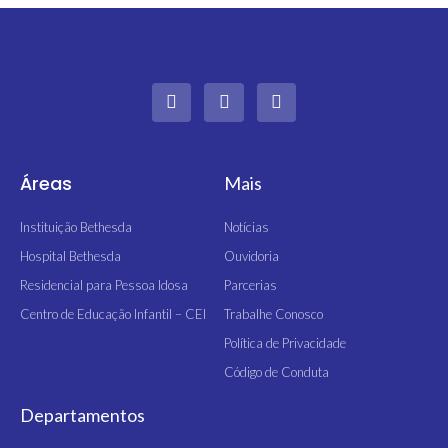
I
F
Y
n
a
o
s
c
u
t
e
t
a
b
u
g
o
b
r
o
e
Áreas
Mais
a
k
m
-
Instituição Bethesda
Notícias
f
Hospital Bethesda
Ouvidoria
Residencial para Pessoa Idosa
Parcerias
Centro de Educação Infantil – CEI
Trabalhe Conosco
Política de Privacidade
Código de Conduta
Departamentos