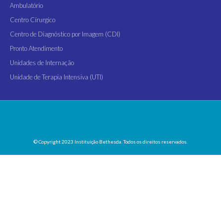
Ambulatório
Centro Círurgico
Centro de Diagnóstico por Imagem (CDI)
Pronto Atendimento
Unidades de Internação
Unidade de Terapia Intensiva (UTI)
© Copyright 2023 Instituição Bethesda. Todos os direitos reservados.
Menu
HOME
INSTITUIÇÃO BETHESDA