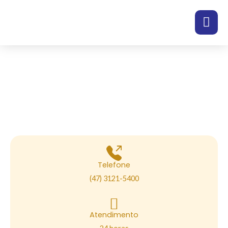
Ir
para
o
conteúdo
Pronto Atendimento
Telefone
(47) 3121-5400
Atendimento